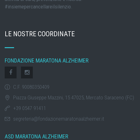
#insiemepercancellareilsilenzio.
LE NOSTRE COORDINATE
FONDAZIONE MARATONA ALZHEIMER
C.F. 90080350409
Piazza Giuseppe Mazzini, 15 47025, Mercato Saraceno (FC)
+39 0547 91411
segreteria@fondazionemaratonaalzheimer.it
ASD MARATONA ALZHEIMER