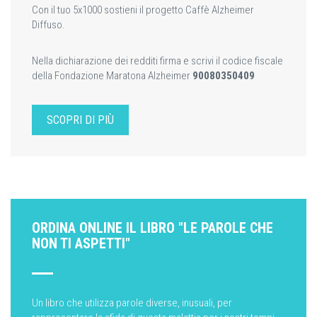
Con il tuo 5x1000 sostieni il progetto Caffè Alzheimer
Diffuso.
Nella dichiarazione dei redditi firma e scrivi il codice fiscale
della Fondazione Maratona Alzheimer
90080350409
SCOPRI DI PIÙ
ORDINA ONLINE IL LIBRO "LE PAROLE CHE
NON TI ASPETTI"
Un libro che utilizza parole diverse, inusuali, per