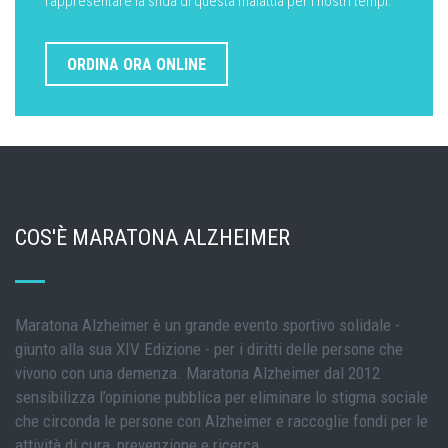
rappresentare la sfida di questa malattia per i nostri tempi.
ORDINA ORA ONLINE
COS'È MARATONA ALZHEIMER
Maratona Alzheimer è un grande evento sportivo solidale -
giunto alla sua XIV Edizione - per i diritti delle persone che
vivono con una demenza. Maratona Alzheimer dal 2012
sensibilizza l’opinione pubblica per eliminare lo stigma sociale
che circonda le persone con Alzheimer e raccoglie fondi per le
attività di cura, prevenzione e ricerca.