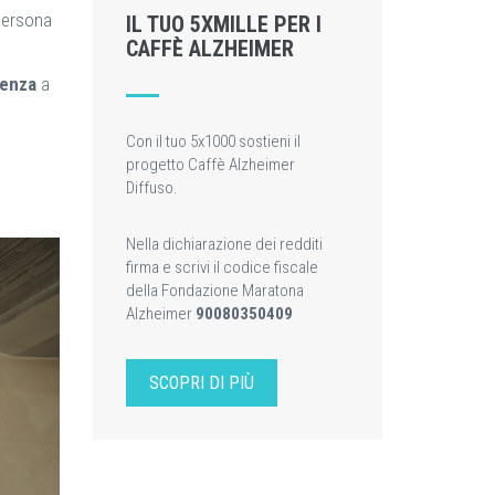
 persona
IL TUO 5XMILLE PER I
CAFFÈ ALZHEIMER
tenza
a
Con il tuo 5x1000 sostieni il
progetto Caffè Alzheimer
Diffuso.
Nella dichiarazione dei redditi
firma e scrivi il codice fiscale
della Fondazione Maratona
Alzheimer
90080350409
SCOPRI DI PIÙ