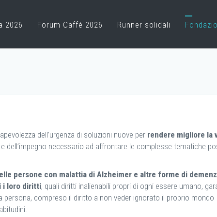
a 2026
Forum Caffè 2026
Runner solidali
Fondazi
pevolezza dell’urgenza di soluzioni nuove per
rendere migliore la v
e
e dell’impegno necessario ad affrontare le complesse tematiche po
elle persone con malattia di Alzheimer e altre
forme di demenz
i
i loro diritti
, quali diritti inalienabili propri di ogni essere umano, g
ella persona, compreso il diritto a non veder ignorato il proprio mondo
abitudini.