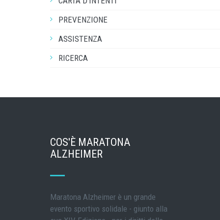
CARTA D'INTENTI
PREVENZIONE
ASSISTENZA
RICERCA
COS'È MARATONA
ALZHEIMER
Maratona Alzheimer è un grande
evento sportivo solidale - giunto alla