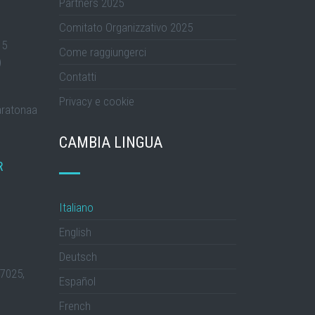
Partners 2025
Comitato Organizzativo 2025
15
Come raggiungerci
)
Contatti
Privacy e cookie
aratonaa
CAMBIA LINGUA
R
Italiano
English
Deutsch
47025,
Español
French