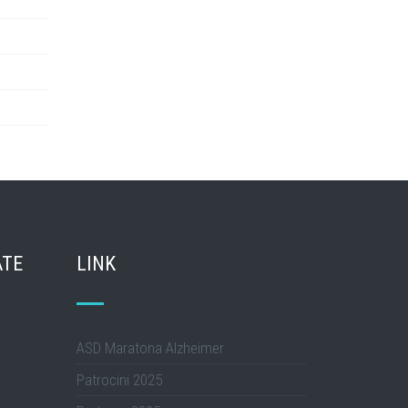
ATE
LINK
ASD Maratona Alzheimer
Patrocini 2025