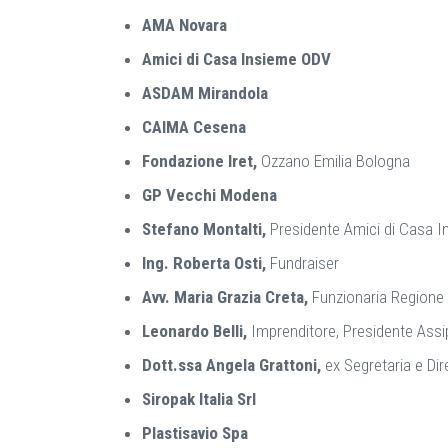
AMA No
Amici di Casa Insieme ODV
ASDAM Mir
CAIMA Ce
Fondazione Iret,
Ozzano Emilia Bologna
GP Vecchi M
Stefano Montalti,
Presidente Amici di Casa I
I
ng. Roberta Osti,
Fundraiser
Avv. Maria Grazia Creta,
Funzionaria Regione
Leonardo Belli,
Imprenditore, Presidente Assip
Dott.ssa Angela Grattoni,
ex Segr
Siropak Italia
Plastisavio Spa