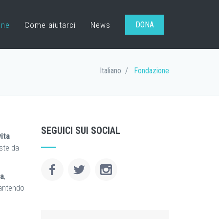
one
Come aiutarci
News
DONA
Italiano
Fondazione
SEGUICI SUI SOCIAL
ita
ste da
a
,
arantendo