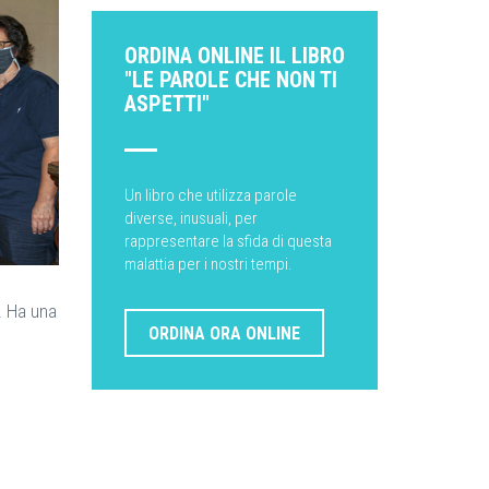
ORDINA ONLINE IL LIBRO
"LE PAROLE CHE NON TI
ASPETTI"
Un libro che utilizza parole
diverse, inusuali, per
rappresentare la sfida di questa
malattia per i nostri tempi.
. Ha una
ORDINA ORA ONLINE