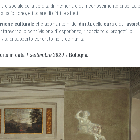
ivile e sociale della perdita di memoria e del riconoscimento di sé. La
ciolgono, è titolare di diritti e affetti.
isione culturale
che abbina i temi dei
diritti
, della
cura
e dell’
assis
, attraverso la condivisione di esperienze, l’ideazione di progetti, la
ttività di supporto concreto nelle comunità.
uita in data
1 settembre 2020
a Bologna.