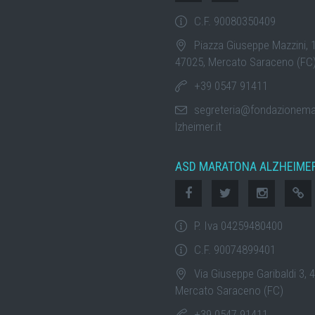
C.F. 90080350409
Piazza Giuseppe Mazzini, 
47025, Mercato Saraceno (FC
+39 0547 91411
segreteria@fondazionem
lzheimer.it
ASD MARATONA ALZHEIME
P. Iva 04259480400
C.F. 90074899401
Via Giuseppe Garibaldi 3, 
Mercato Saraceno (FC)
+39 0547 91411