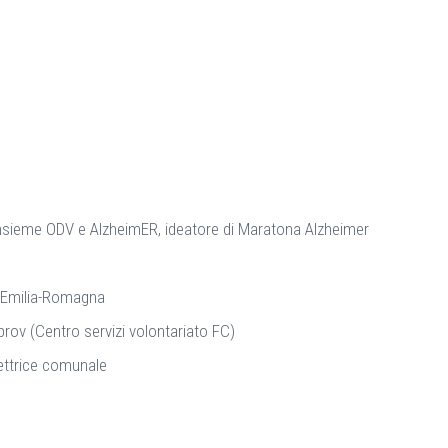
vara
andola
sena
odena
nsieme ODV e AlzheimER, ideatore di Maratona Alzheimer
 Emilia-Romagna
rov (Centro servizi volontariato FC)
etaria e Direttrice comunale
 Srl