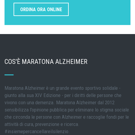
ORDINA ORA ONLINE
COS'È MARATONA ALZHEIMER
Maratona Alzheimer è un grande evento sportivo solidale -
giunto alla sua XIV Edizione - per i diritti delle persone che
vivono con una demenza. Maratona Alzheimer dal 2012
sensibilizza l’opinione pubblica per eliminare lo stigma sociale
che circonda le persone con Alzheimer e raccoglie fondi per le
attività di cura, prevenzione e ricerca.
#insiemepercancellareilsilenzio.