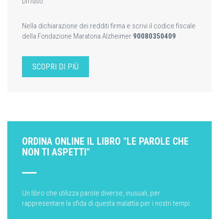
Diffuso.
Nella dichiarazione dei redditi firma e scrivi il codice fiscale
della Fondazione Maratona Alzheimer
90080350409
SCOPRI DI PIÙ
ORDINA ONLINE IL LIBRO "LE PAROLE CHE
NON TI ASPETTI"
Un libro che utilizza parole diverse, inusuali, per
rappresentare la sfida di questa malattia per i nostri tempi.