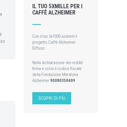
IL TUO 5XMILLE PER I
CAFFÈ ALZHEIMER
a
i
Con il tuo 5x1000 sostieni il
iso
progetto Caffè Alzheimer
Diffuso.
Nella dichiarazione dei redditi
firma e scrivi il codice fiscale
della Fondazione Maratona
Alzheimer
90080350409
SCOPRI DI PIÙ