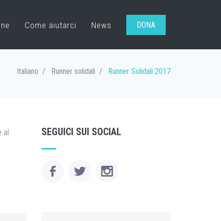
one
Come aiutarci
News
DONA
Italiano
Runner solidali
Runner Solidali 2017
SEGUICI SUI SOCIAL
 al