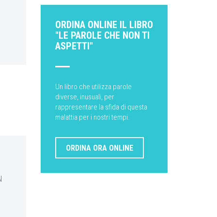
ORDINA ONLINE IL LIBRO
"LE PAROLE CHE NON TI
ASPETTI"
Un libro che utilizza parole
diverse, inusuali, per
rappresentare la sfida di questa
malattia per i nostri tempi.
ORDINA ORA ONLINE
N