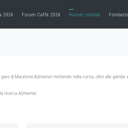
a 2026
Forum Caffè 2026
Runner solidali
Fondazi
e gare di Maratona Alzheimer mettendo nella corsa, oltre alle gambe e
a ricerca Alzheimer.