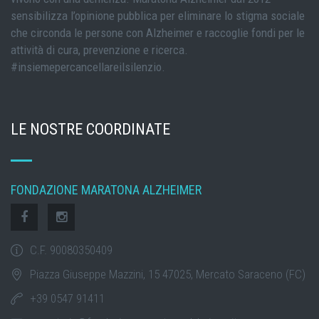
sensibilizza l’opinione pubblica per eliminare lo stigma sociale
che circonda le persone con Alzheimer e raccoglie fondi per le
attività di cura, prevenzione e ricerca.
#insiemepercancellareilsilenzio.
LE NOSTRE COORDINATE
FONDAZIONE MARATONA ALZHEIMER
C.F. 90080350409
Piazza Giuseppe Mazzini, 15 47025, Mercato Saraceno (FC)
+39 0547 91411