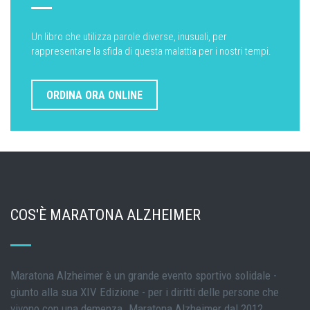
Un libro che utilizza parole diverse, inusuali, per
rappresentare la sfida di questa malattia per i nostri tempi.
ORDINA ORA ONLINE
COS'È MARATONA ALZHEIMER
Maratona Alzheimer è un grande evento sportivo solidale -
giunto alla sua XIV Edizione - per i diritti delle persone che
vivono con una demenza. Maratona Alzheimer dal 2012